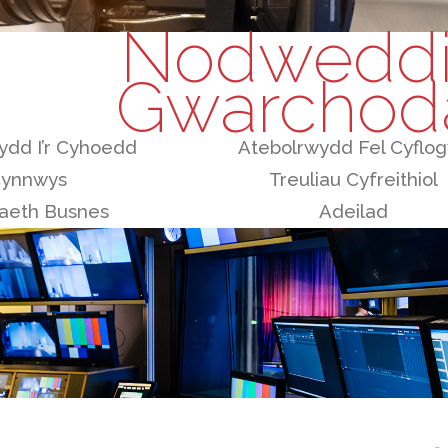
Nodweddi
Gwarchoda
ydd I’r Cyhoedd
Atebolrwydd Fel Cyflo
ynnwys
Treuliau Cyfreithiol
aeth Busnes
Adeilad