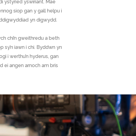
i ystyried yswiriant. Mae
nnog siop gan y gall helpu i
 ddigwyddiad yn digwydd.
ch chi’n gweithredu a beth
op sy’n iawn i chi. Byddwn yn
ogi i werthu’n hyderus, gan
 ei angen arnoch am bris