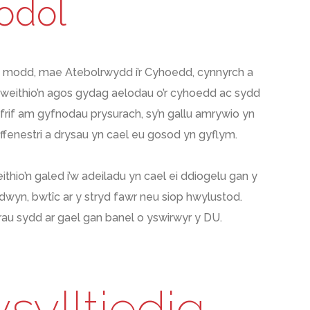
odol
 un modd, mae Atebolrwydd i’r Cyhoedd, cynnyrch a
gweithio’n agos gydag aelodau o’r cyhoedd ac sydd
frif am gyfnodau prysurach, sy’n gallu amrywio yn
ffenestri a drysau yn cael eu gosod yn gyflym.
io’n galed i’w adeiladu yn cael ei ddiogelu gan y
gadwyn, bwtîc ar y stryd fawr neu siop hwylustod.
rau sydd ar gael gan banel o yswirwyr y DU.
sylltiedig