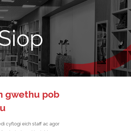
 Siop
n gwethu pob
au
i cyflogi eich staff ac agor