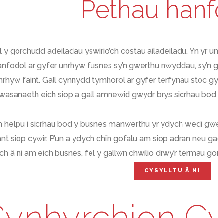
Pethau hanf
ll y gorchudd adeiladau yswirio’ch costau ailadeiladu. Yn yr
anfodol ar gyfer unrhyw fusnes sy’n gwerthu nwyddau, sy’n 
nrhyw faint. Gall cynnydd tymhorol ar gyfer terfynau stoc gy
 wasanaeth eich siop a gall amnewid gwydr brys sicrhau bod 
helpu i sicrhau bod y busnes manwerthu yr ydych wedi gweith
iant siop cywir. P’un a ydych chi’n gofalu am siop adran neu 
h â ni am eich busnes, fel y gallwn chwilio drwy’r termau go
CYSYLLTU Â NI
ynhyrchion Cy