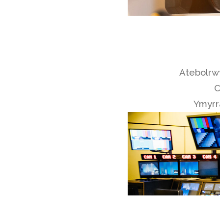
Atebolrw
C
Ymyrr