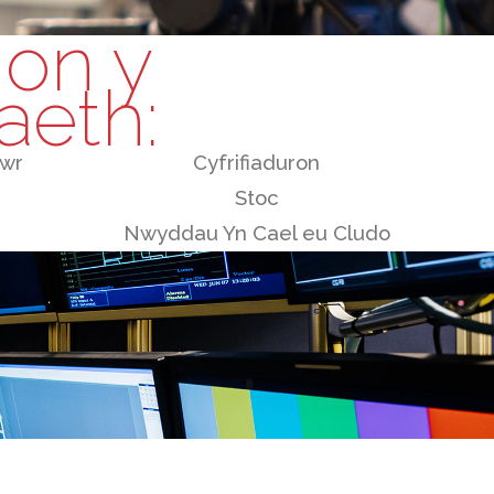
on y
eth:
gwr
Cyfrifiaduron
Stoc
Nwyddau Yn Cael eu Cludo