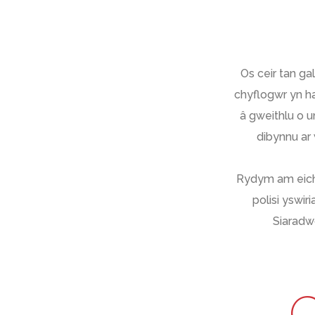
Os ceir tan ga
chyflogwr yn h
â gweithlu o u
dibynnu ar
Rydym am eich 
polisi yswir
Siaradwc
C