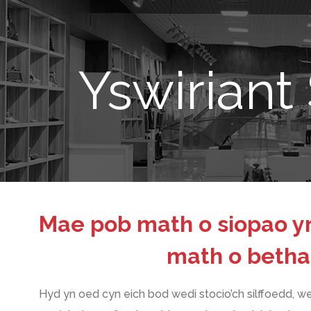
Yswiriant
Mae pob math o siopao y
math o beth
Hyd yn oed cyn eich bod wedi stocio’ch silffoedd, wed