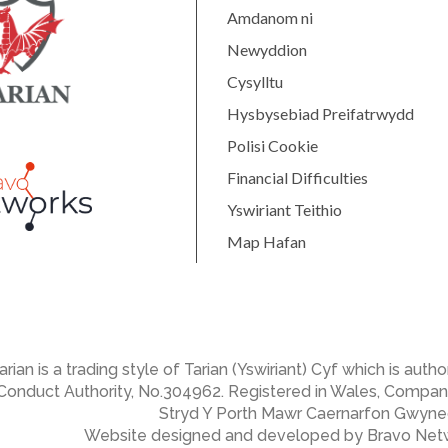
Amdanom ni
Newyddion
Cysylltu
Hysbysebiad Preifatrwydd
Polisi Cookie
Financial Difficulties
Yswiriant Teithio
Map Hafan
arian is a trading style of Tarian (Yswiriant) Cyf which is aut
Conduct Authority, No.304962. Registered in Wales, Company
Stryd Y Porth Mawr Caernarfon Gwyne
Website designed and developed by Bravo Net