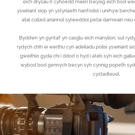
eich drysau i’r cyhoedd maen bwysig eich bod wed
yswiriant siop yn ystyriaeth hanfodol i unrhyw berche
atal colled ariannol sylweddol petai damwain neu
Byddwn yn gyntaf yn casglu eich manylion, sut rydy
rydych chi’n ei werthu cyn adeiladu polisi yswiriant si
gweithio gyda chi i ddod o hyd i ateb sy’n eich gallu
wybod bod gennych becyn sy’n cynnig popeth sydd
cystadleuol.