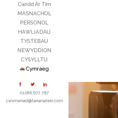
Cwrdd Â’r Tîm
MASNACHOL
PERSONOL
HAWLIADAU
TYSTEBAU
NEWYDDION
CYSYLLTU
Cymraeg
01286 677 787
cwsmeriaid@tarianarlein.com